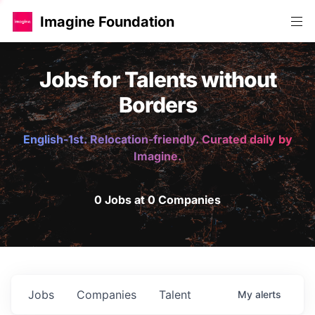
Imagine Foundation
Jobs for Talents without
Borders
English-1st. Relocation-friendly. Curated daily by
Imagine.
0 Jobs at 0 Companies
Jobs
Companies
Talent
My
alerts