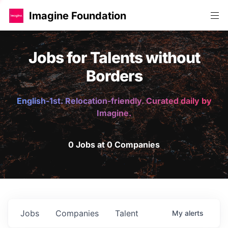
Imagine Foundation
Jobs for Talents without
Borders
English-1st. Relocation-friendly. Curated daily by
Imagine.
0 Jobs at 0 Companies
Jobs
Companies
Talent
My
alerts