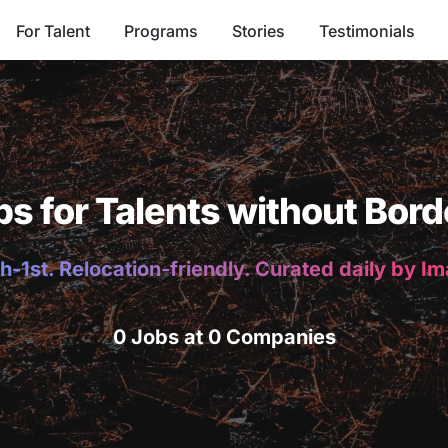
For Talent
Programs
Stories
Testimonials
bs for Talents without Bord
h-1st. Relocation-friendly. Curated daily by I
0 Jobs at 0 Companies