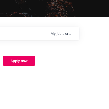
My
job
alerts
Apply now