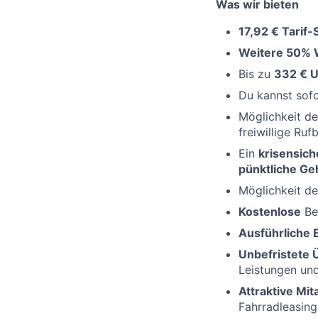
Was wir bieten
17,92 € Tarif
Weitere 50% 
Bis zu
332 € U
Du kannst sof
Möglichkeit d
freiwillige Ruf
Ein
krisensich
pünktliche Ge
Möglichkeit d
Kostenlose
Be
Ausführliche 
Unbefristete
Leistungen un
Attraktive Mi
Fahrradleasing