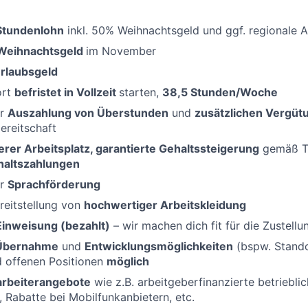
-Stundenlohn
inkl. 50% Weihnachtsgeld und ggf. regionale 
Weihnachtsgeld
im November
rlaubsgeld
ort
befristet in Vollzeit
starten,
38,5
Stunden/Woche
er
Auszahlung von Überstunden
und
zusätzlichen Vergüt
bereitschaft
erer Arbeitsplatz, garantierte Gehaltssteigerung
gemäß Ta
haltszahlungen
er
Sprachförderung
reitstellung von
hochwertiger Arbeitskleidung
Einweisung (bezahlt)
– wir machen dich fit für die Zustellu
 Übernahme
und
Entwicklungsmöglichkeiten
(bspw. Standor
d offenen Positionen
möglich
tarbeiterangebote
wie z.B. arbeitgeberfinanzierte betriebli
, Rabatte bei Mobilfunkanbietern, etc.