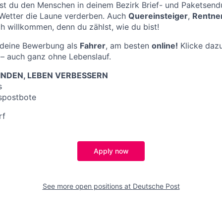
st du den Menschen in deinem Bezirk Brief- und Paketsend
 Wetter die Laune verderben. Auch
Quereinsteiger
,
Rentne
ch willkommen, denn du zählst, wie du bist!
f deine Bewerbung als
Fahrer
, am besten
online!
Klicke dazu
– auch ganz ohne Lebenslauf.
NDEN, LEBEN VERBESSERN
s
spostbote
rf
Apply now
See more open positions at
Deutsche Post