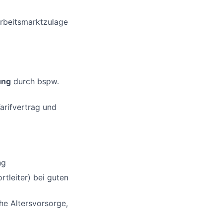
Arbeitsmarktzulage
ung
durch bspw.
rifvertrag und
ng
tleiter) bei guten
che Altersvorsorge,