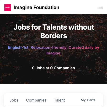
Imagine Foundation
Jobs for Talents without
Borders
English-1st. Relocation-friendly. Curated daily by
Imagine.
0 Jobs at 0 Companies
Jobs
Companies
Talent
My
alerts