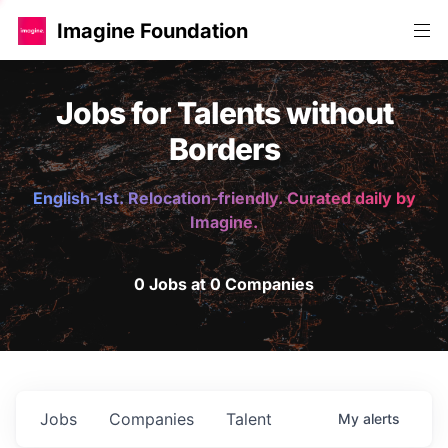
Imagine Foundation
Jobs for Talents without
Borders
English-1st. Relocation-friendly. Curated daily by
Imagine.
0 Jobs at 0 Companies
Jobs
Companies
Talent
My
alerts