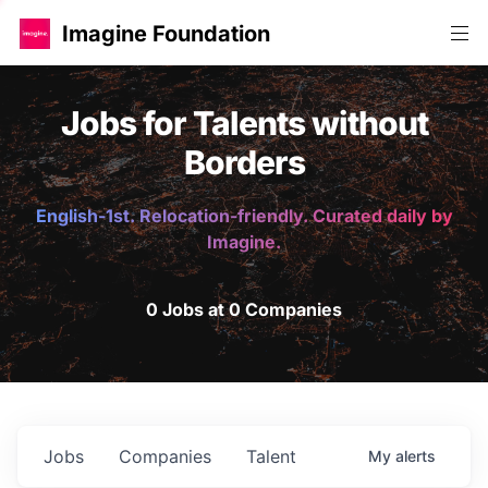
Imagine Foundation
Jobs for Talents without
Borders
English-1st. Relocation-friendly. Curated daily by
Imagine.
0 Jobs at 0 Companies
Jobs
Companies
Talent
My
alerts