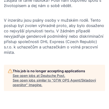
Zaujala tě tahle nabídka? Pošli nám odpověď spolu s
životopisem a dej nám o sobě vědět.
V inzerátu jsou psány osoby v mužském rodě. Tento
postup byl zvolen výhradně proto, aby bylo dosaženo
co nejvyšší plynulosti textu. V žádném případě
nevyjadřuje genderově podmíněný nebo diskriminační
přístup společnosti DHL Express (Czech Republic)
s.r.o. k uchazečům a uchazečkám o volná pracovní
místa.
This job is no longer accepting applications
See open jobs at
Deutsche Post
.
See open jobs similar to "
GTW OPS Agent/Skladový
operátor
"
Imagine
.