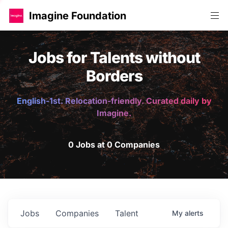
Imagine Foundation
Jobs for Talents without
Borders
English-1st. Relocation-friendly. Curated daily by
Imagine.
0 Jobs at 0 Companies
Jobs
Companies
Talent
My
alerts