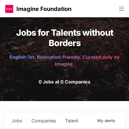
Imagine Foundation
Jobs for Talents without
Borders
English-1st. Relocation-friendly. Curated daily by
Imagine.
0 Jobs at 0 Companies
Jobs
Companies
Talent
My
alerts