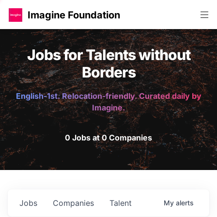
Imagine Foundation
Jobs for Talents without
Borders
English-1st. Relocation-friendly. Curated daily by
Imagine.
0 Jobs at 0 Companies
Jobs
Companies
Talent
My
alerts