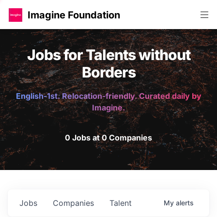
Imagine Foundation
Jobs for Talents without
Borders
English-1st. Relocation-friendly. Curated daily by
Imagine.
0 Jobs at 0 Companies
Jobs
Companies
Talent
My
alerts