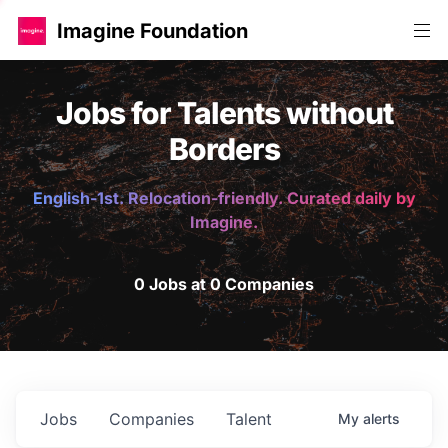
Imagine Foundation
Jobs for Talents without
Borders
English-1st. Relocation-friendly. Curated daily by
Imagine.
0 Jobs at 0 Companies
Jobs
Companies
Talent
My
alerts