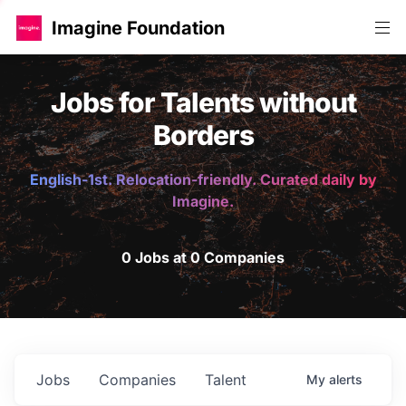
Imagine Foundation
Jobs for Talents without
Borders
English-1st. Relocation-friendly. Curated daily by
Imagine.
0 Jobs at 0 Companies
Jobs
Companies
Talent
My
alerts