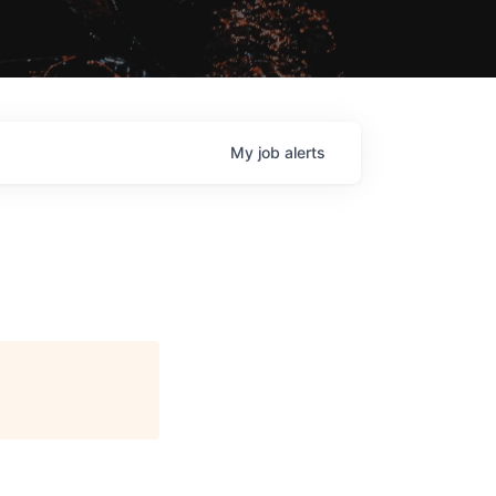
My
job
alerts