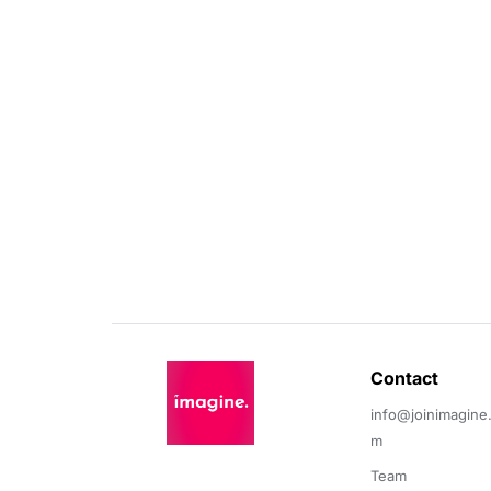
Contact 
info@joinimagine
m
Team