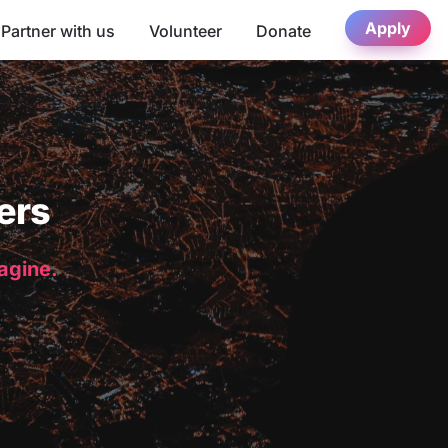
Apply
Partner with us
Volunteer
Donate
ers
magine.