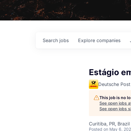
Search
jobs
Explore
companies
Estágio e
Deutsche Post
This job is no 
See open jobs a
See open jobs si
Curitiba, PR, Brazil
Posted
on May 6, 20