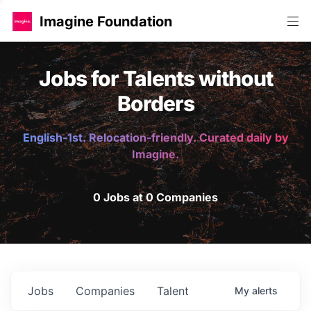
Imagine Foundation
Jobs for Talents without
Borders
English-1st. Relocation-friendly. Curated daily by
Imagine.
0 Jobs at 0 Companies
Jobs
Companies
Talent
My
alerts