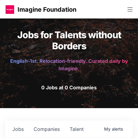
Imagine Foundation
Jobs for Talents without
Borders
English-1st. Relocation-friendly. Curated daily by
Imagine.
0 Jobs at 0 Companies
Jobs
Companies
Talent
My
alerts