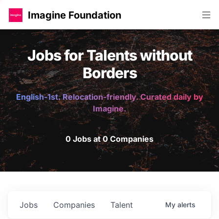
Imagine Foundation
Jobs for Talents without
Borders
English-1st. Relocation-friendly. Curated daily by
Imagine.
0 Jobs at 0 Companies
Jobs
Companies
Talent
My
alerts