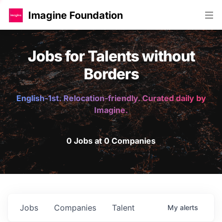
Imagine Foundation
Jobs for Talents without
Borders
English-1st. Relocation-friendly. Curated daily by
Imagine.
0 Jobs at 0 Companies
Jobs
Companies
Talent
My
alerts