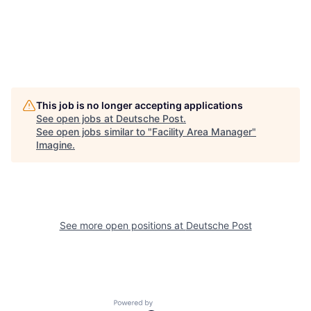
#LI-DNI
#HQ
This job is no longer accepting applications
See open jobs at
Deutsche Post
.
See open jobs similar to "
Facility Area Manager
"
Imagine
.
See more open positions at
Deutsche Post
Powered by Getro.com