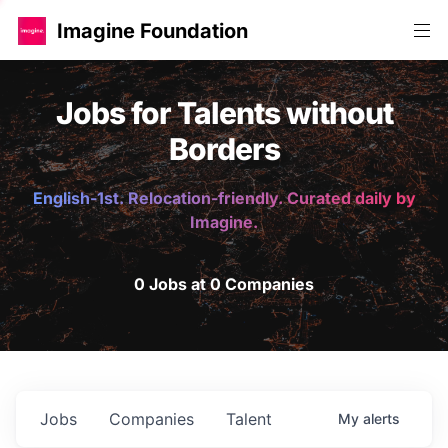
Imagine Foundation
Jobs for Talents without
Borders
English-1st. Relocation-friendly. Curated daily by
Imagine.
0 Jobs at 0 Companies
Jobs
Companies
Talent
My
alerts