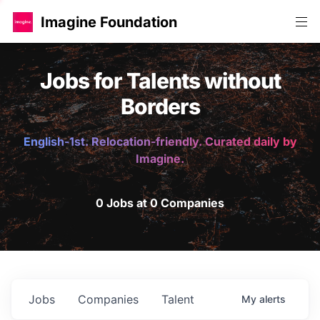
Imagine Foundation
Jobs for Talents without
Borders
English-1st. Relocation-friendly. Curated daily by
Imagine.
0 Jobs at 0 Companies
Jobs
Companies
Talent
My
alerts