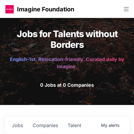
Imagine Foundation
Jobs for Talents without
Borders
English-1st. Relocation-friendly. Curated daily by
Imagine.
0 Jobs at 0 Companies
Jobs
Companies
Talent
My
alerts