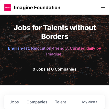
Imagine Foundation
Jobs for Talents without
Borders
English-1st. Relocation-friendly. Curated daily by
Imagine.
0 Jobs at 0 Companies
Jobs
Companies
Talent
My
alerts