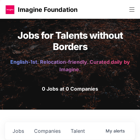
Imagine Foundation
Jobs for Talents without
Borders
English-1st. Relocation-friendly. Curated daily by
Imagine.
0 Jobs at 0 Companies
Jobs
Companies
Talent
My
alerts