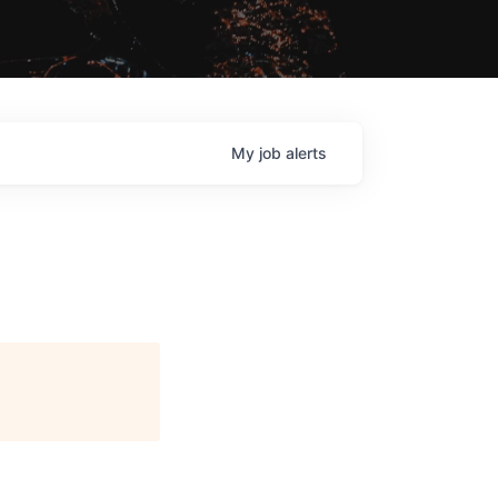
My
job
alerts