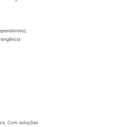
ependentes);
rangência
ios. Com soluções