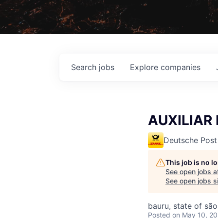
Search
jobs
Explore
companies
AUXILIAR 
Deutsche Post
This job is no 
See open jobs a
See open jobs si
bauru, state of são
Posted
on May 10, 2