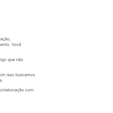
ração,
mento. Você
algo que não
com isso buscamos
e.
a colaboração com