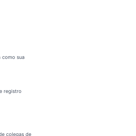
em como sua
e registro
de colegas de