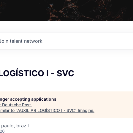
Join talent network
LOGÍSTICO I - SVC
longer accepting applications
t
Deutsche Post
.
milar to "
AUXILIAR LOGÍSTICO I - SVC
"
Imagine
.
 paulo, brazil
026