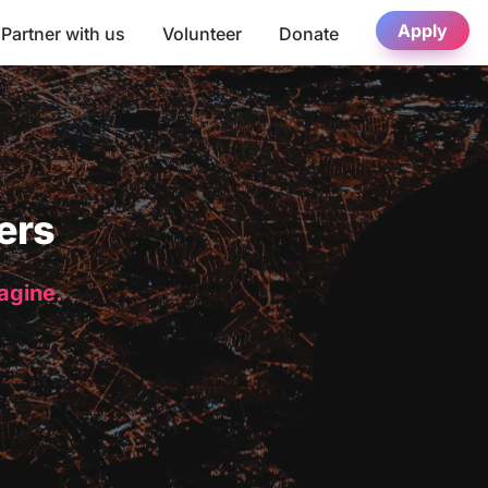
Apply
Partner with us
Volunteer
Donate
ers
magine.