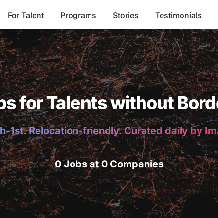
For Talent
Programs
Stories
Testimonials
bs for Talents without Bord
h-1st. Relocation-friendly. Curated daily by I
0 Jobs at 0 Companies