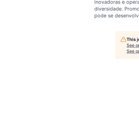
inovadoras e opera
diversidade. Promo
pode se desenvolve
This 
See o
See op