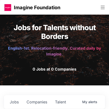
Imagine Foundation
Jobs for Talents without
Borders
English-1st. Relocation-friendly. Curated daily by
Imagine.
0 Jobs at 0 Companies
Jobs
Companies
Talent
My
alerts