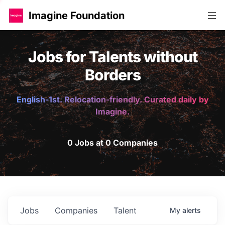
Imagine Foundation
Jobs for Talents without
Borders
English-1st. Relocation-friendly. Curated daily by
Imagine.
0 Jobs at 0 Companies
Jobs
Companies
Talent
My
alerts