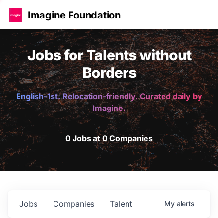
Imagine Foundation
Jobs for Talents without
Borders
English-1st. Relocation-friendly. Curated daily by
Imagine.
0 Jobs at 0 Companies
Jobs
Companies
Talent
My
alerts