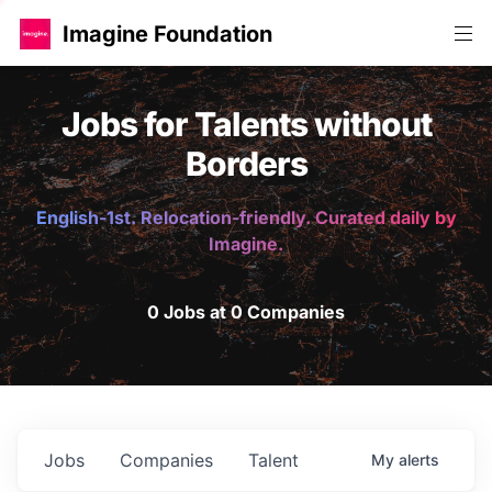
Imagine Foundation
Jobs for Talents without
Borders
English-1st. Relocation-friendly. Curated daily by
Imagine.
0 Jobs at 0 Companies
Jobs
Companies
Talent
My
alerts