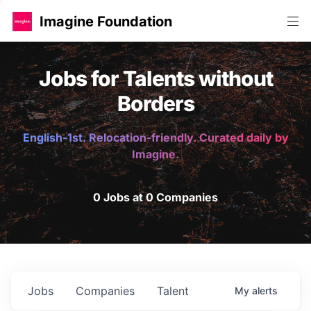
Imagine Foundation
Jobs for Talents without
Borders
English-1st. Relocation-friendly. Curated daily by
Imagine.
0 Jobs at 0 Companies
Jobs
Companies
Talent
My
alerts