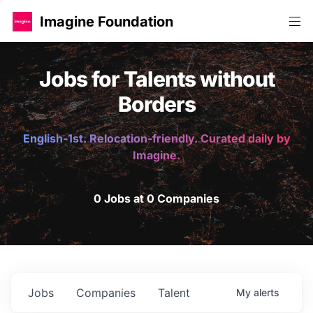
Imagine Foundation
Jobs for Talents without
Borders
English-1st. Relocation-friendly. Curated daily by
Imagine.
0 Jobs at 0 Companies
Jobs
Companies
Talent
My
alerts