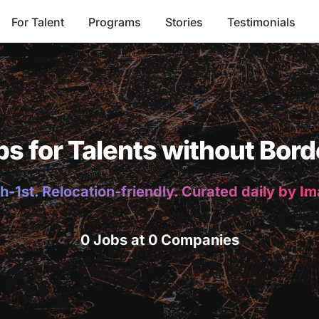
For Talent
Programs
Stories
Testimonials
bs for Talents without Bord
h-1st. Relocation-friendly. Curated daily by I
0 Jobs at 0 Companies