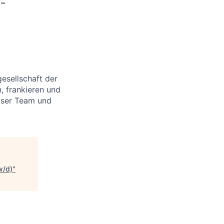
 –
esellschaft der
, frankieren und
nser Team und
w/d)
"