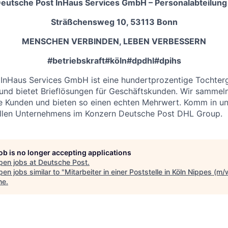
eutsche Post InHaus Services GmbH – Personalabteilung
Sträßchensweg 10, 53113 Bonn
MENSCHEN VERBINDEN, LEBEN VERBESSERN
#betriebskraft#köln#dpdhl#dpihs
InHaus Services GmbH ist eine hundertprozentige Tochterg
nd bietet Brieflösungen für Geschäftskunden. Wir sammeln
re Kunden und bieten so einen echten Mehrwert. Komm in u
tollen Unternehmens im Konzern Deutsche Post DHL Group.
job is no longer accepting applications
pen jobs at
Deutsche Post
.
en jobs similar to "
Mitarbeiter in einer Poststelle in Köln Nippes (m/
ne
.