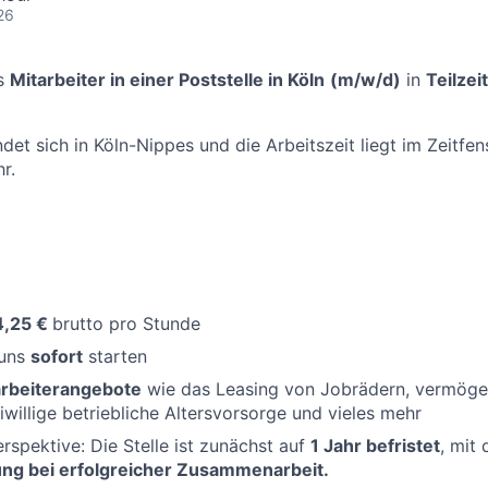
26
ls
Mitarbeiter in einer Poststelle in Köln
(m/w/d)
in
Teilzeit
ndet sich in Köln-Nippes und die Arbeitszeit liegt im Zeitfe
r.
4,25 €
brutto pro Stunde
 uns
sofort
starten
arbeiterangebote
wie das Leasing von Jobrädern, vermög
iwillige betriebliche Altersvorsorge und vieles mehr
erspektive: Die Stelle ist zunächst auf
1 Jahr befristet
, mit
ung bei erfolgreicher Zusammenarbeit.