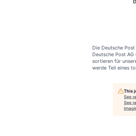
D
Die Deutsche Post 
Deutsche Post AG u
sortieren für unse
werde Teil eines 
This 
See o
See op
Imagi