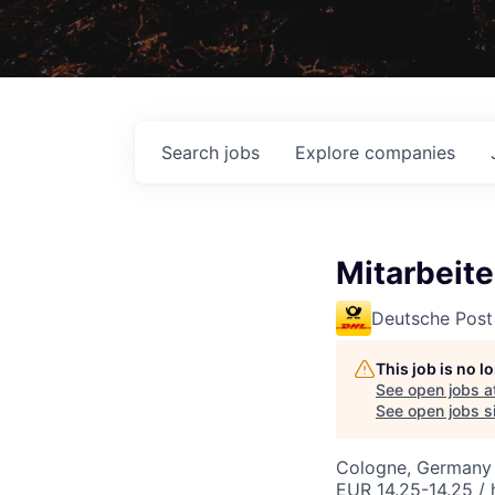
Search
jobs
Explore
companies
Mitarbeite
Deutsche Post
This job is no 
See open jobs a
See open jobs si
Cologne, Germany
EUR 14.25-14.25 / 