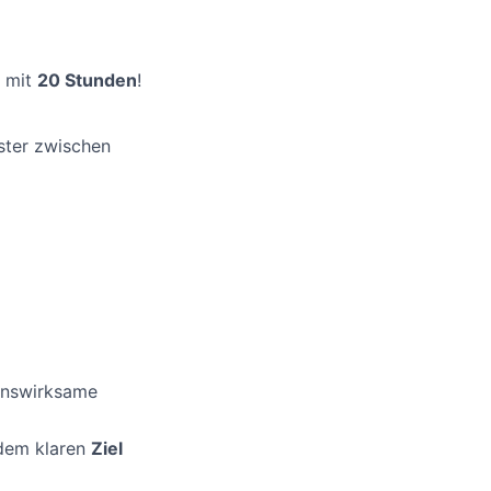
mit
20 Stunden
!
nster zwischen
enswirksame
 dem klaren
Ziel