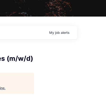
My
job
alerts
pes (m/w/d)
ine
.