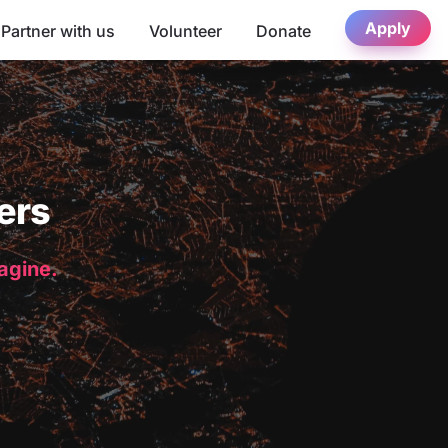
Apply
Partner with us
Volunteer
Donate
ers
magine.