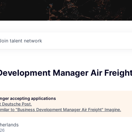
Join talent network
Development Manager Air Freigh
longer accepting applications
t
Deutsche Post
.
milar to "
Business Development Manager Air Freight
"
Imagine
.
herlands
026