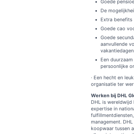
Goede pensioe
De mogelijkhei
Extra benefits
Goede cao voo
Goede secundai
aanvullende vo
vakantiedagen 
Een duurzaam e
persoonlijke o
·
Een hecht en leuk
organisatie ter we
Werken bij DHL Gl
DHL is wereldwijd 
expertise in natio
fulfillmentdiensten
management. DHL Gl
koopwaar tussen all