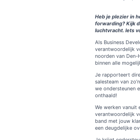
Heb je plezier in 
forwarding? Kijk 
luchtvracht. Iets v
Als Business Deve
verantwoordelijk v
noorden van Den-Ha
binnen alle mogelij
Je rapporteert dir
salesteam van zo’n 
we ondersteunen en
onthaald!
We werken vanuit e
verantwoordelijk v
band met jouw klan
een deugdelijke ov
Je krijgt onderste