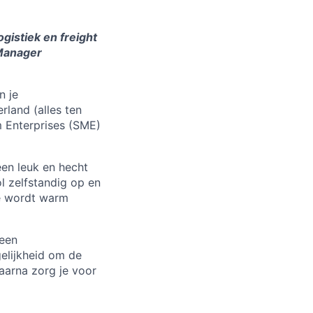
gistiek en freight
 Manager
n je
rland (alles ten
 Enterprises (SME)
een leuk en hecht
ol zelfstandig op en
Je wordt warm
leen
gelijkheid om de
aarna zorg je voor