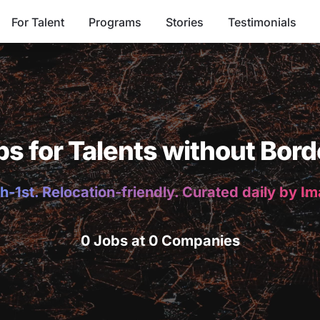
For Talent
Programs
Stories
Testimonials
bs for Talents without Bord
h-1st. Relocation-friendly. Curated daily by I
0 Jobs at 0 Companies