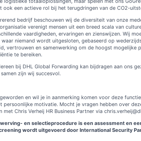
ale logistieke totaaloplossingen, maar spelen met ons GoGr
 ook een actieve rol bij het terugdringen van de CO2-uitst
rerend bedrijf beschouwen wij de diversiteit van onze med
organisatie verenigt mensen uit een breed scala van cultur
schillende vaardigheden, ervaringen en zienswijzen. Wij mo
waar niemand wordt uitgesloten, gebaseerd op wederzijds
eid, vertrouwen en samenwerking om de hoogst mogelijke pr
ciëntie te bereiken.
dereen bij DHL Global Forwarding kan bijdragen aan ons ge
 samen zijn wij succesvol.
 geworden en wil je in aanmerking komen voor deze functi
 persoonlijke motivatie. Mocht je vragen hebben over dez
 met Chris Verheij HR Business Partner via chris.verheij@
 werving- en selectieprocedure is een assessment en e
creening wordt uitgevoerd door International Security Pa