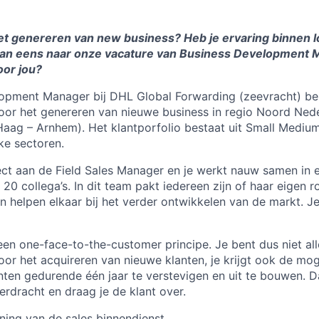
het genereren van new business? Heb je ervaring binnen lo
dan eens naar onze vacature van Business Development
oor jou?
lopment Manager bij DHL Global Forwarding (zeevracht) be
oor het genereren van nieuwe business in regio Noord Nede
ag – Arnhem). Het klantporfolio bestaat uit Small Medium
ke sectoren.
ect aan de Field Sales Manager en je werkt nauw samen in 
20 collega’s. In dit team pakt iedereen zijn of haar eigen r
 helpen elkaar bij het verder ontwikkelen van de markt. 
en one-face-to-the-customer principe. Je bent dus niet al
oor het acquireren van nieuwe klanten, je krijgt ook de mo
ten gedurende één jaar te verstevigen en uit te bouwen. D
erdracht en draag je de klant over.
uning van de sales binnendienst.