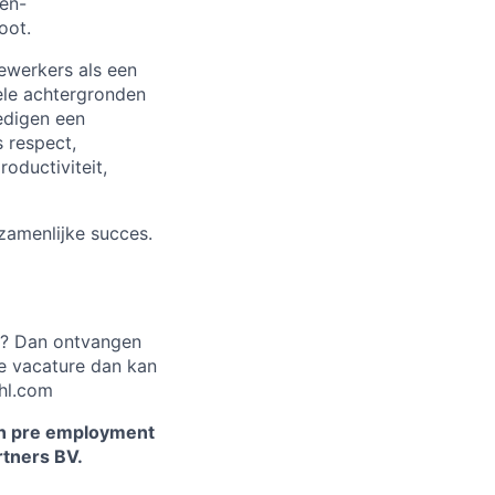
een-
oot.
ewerkers als een
ele achtergronden
edigen een
 respect,
oductiviteit,
zamenlijke succes.
e? Dan ontvangen
e vacature dan kan
dhl.com
en pre employment
rtners BV.