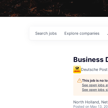
Search
jobs
Explore
companies
Business 
Deutsche Post
This job is no 
See open jobs a
See open jobs si
North Holland, Net
Posted
on May 13, 2