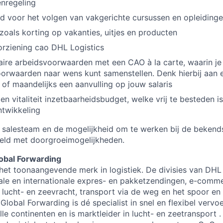
nregeling
d voor het volgen van vakgerichte cursussen en opleiding
 zoals korting op vakanties, uitjes en producten
rziening cao DHL Logistics
re arbeidsvoorwaarden met een CAO à la carte, waarin je 
orwaarden naar wens kunt samenstellen. Denk hierbij aan 
of maandelijks een aanvulling op jouw salaris
n vitaliteit inzetbaarheidsbudget, welke vrij te besteden i
ntwikkeling
 salesteam en de mogelijkheid om te werken bij de bekends
reld met doorgroeimogelijkheden.
obal Forwarding
het toonaangevende merk in logistiek. De divisies van DHL
nale en internationale expres- en pakketzendingen, e-comm
, lucht- en zeevracht, transport via de weg en het spoor en
obal Forwarding is dé specialist in snel en flexibel vervo
e continenten en is marktleider in lucht- en zeetransport .