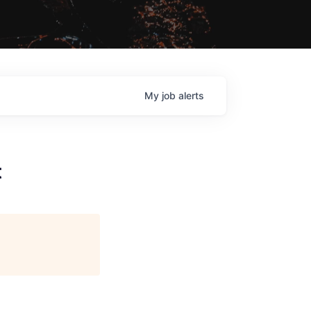
My
job
alerts
t