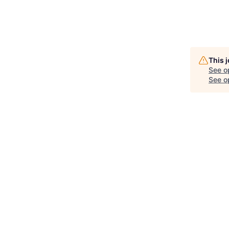
This 
See o
See op