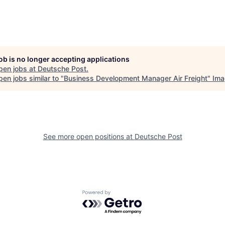
job is no longer accepting applications
pen jobs at
Deutsche Post
.
en jobs similar to "
Business Development Manager Air Freight
"
Ima
See more open positions at
Deutsche Post
Powered by Getro.com