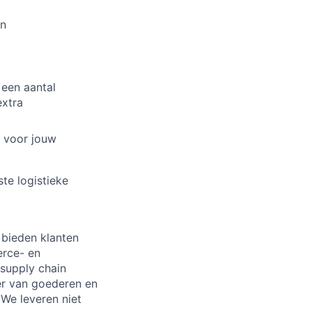
en
een aantal
extra
s voor jouw
te logistieke
 bieden klanten
erce- en
 supply chain
er van goederen en
 We leveren niet