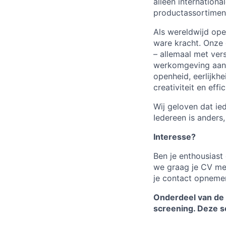
alleen internation
productassortiment
Als wereldwijd ope
ware kracht. Onze 
– allemaal met ver
werkomgeving aan 
openheid, eerlijkh
creativiteit en effi
Wij geloven dat ie
Iedereen is anders,
Interesse?
Ben je enthousiast
we graag je CV met
je contact opnemen
Onderdeel van de
screening. Deze s