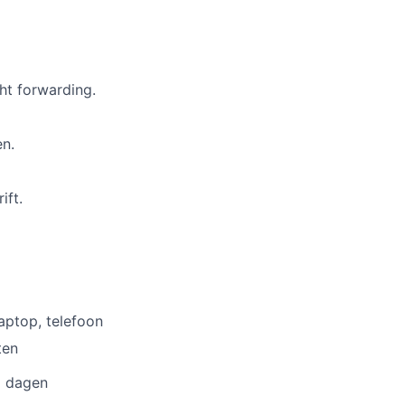
ht forwarding.
n.
ift.
aptop, telefoon
ten
9 dagen