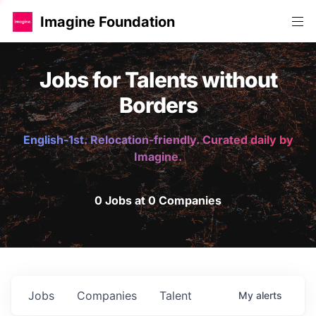
Imagine Foundation
Jobs for Talents without
Borders
English-1st. Relocation-friendly. Curated daily by
Imagine.
0 Jobs at 0 Companies
Jobs
Companies
Talent
My
alerts