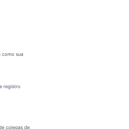
em como sua
e registro
de colegas de