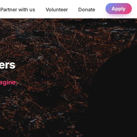
Apply
Partner with us
Volunteer
Donate
ers
magine.