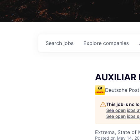
Search
jobs
Explore
companies
AUXILIAR 
Deutsche Post
This job is no 
See open jobs a
See open jobs si
Extrema, State of 
Posted
on May 14, 2