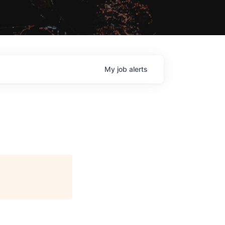
My
job
alerts