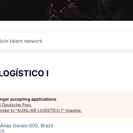
Join talent network
LOGÍSTICO I
longer accepting applications
t
Deutsche Post
.
milar to "
AUXILIAR LOGÍSTICO I
"
Imagine
.
Minas Gerais-000, Brazil
026