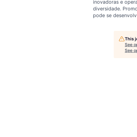
inovadoras e opera
diversidade. Promo
pode se desenvolve
This 
See o
See op