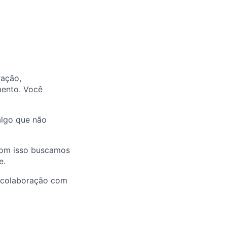
ração,
mento. Você
algo que não
com isso buscamos
e.
a colaboração com