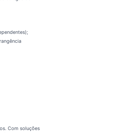
ependentes);
rangência
ios. Com soluções