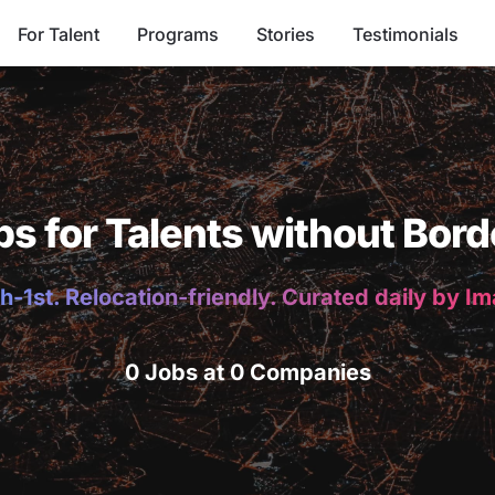
For Talent
Programs
Stories
Testimonials
bs for Talents without Bord
h-1st. Relocation-friendly. Curated daily by I
0 Jobs at 0 Companies