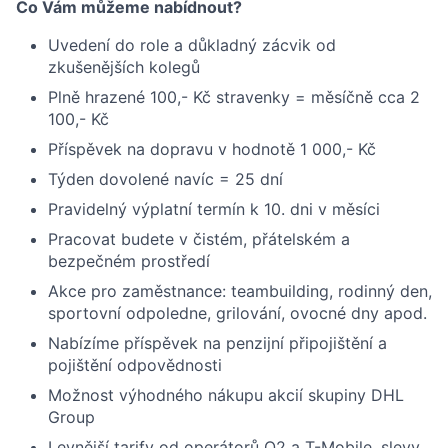
Co Vám můžeme nabídnout?
Uvedení do role a důkladný zácvik od
zkušenějších kolegů
Plně hrazené 100,- Kč stravenky = měsíčně cca 2
100,- Kč
Příspěvek na dopravu v hodnotě 1 000,- Kč
Týden dovolené navíc = 25 dní
Pravidelný výplatní termín k 10. dni v měsíci
Pracovat budete v čistém, přátelském a
bezpečném prostředí
Akce pro zaměstnance: teambuilding, rodinný den,
sportovní odpoledne, grilování, ovocné dny apod.
Nabízíme příspěvek na penzijní připojištění a
pojištění odpovědnosti
Možnost výhodného nákupu akcií skupiny DHL
Group
Levnější tarify od operátorů O2 a T-Mobile, slevy