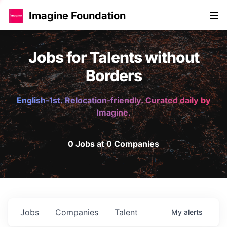
Imagine Foundation
Jobs for Talents without
Borders
English-1st. Relocation-friendly. Curated daily by
Imagine.
0 Jobs at 0 Companies
Jobs
Companies
Talent
My
alerts