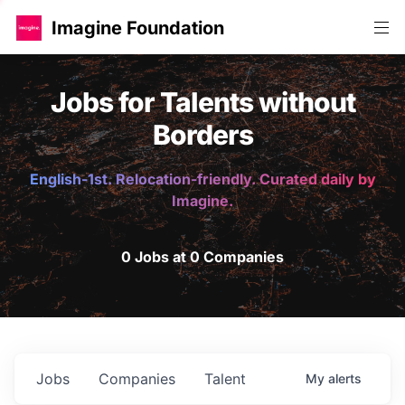
Imagine Foundation
Jobs for Talents without
Borders
English-1st. Relocation-friendly. Curated daily by
Imagine.
0 Jobs at 0 Companies
Jobs
Companies
Talent
My
alerts