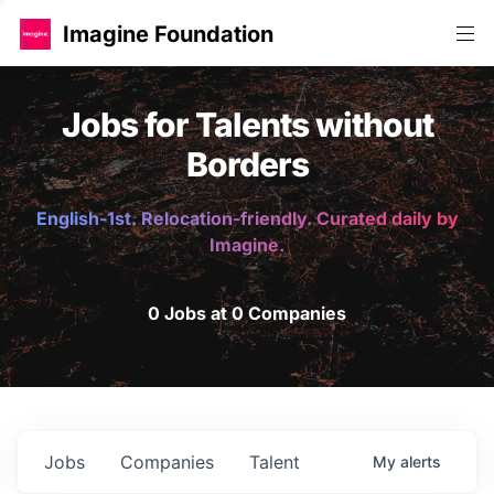
Imagine Foundation
Jobs for Talents without
Borders
English-1st. Relocation-friendly. Curated daily by
Imagine.
0 Jobs at 0 Companies
Jobs
Companies
Talent
My
alerts