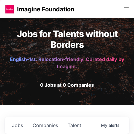
Imagine Foundation
Jobs for Talents without
Borders
English-1st. Relocation-friendly. Curated daily by
Imagine.
0 Jobs at 0 Companies
Jobs
Companies
Talent
My
alerts