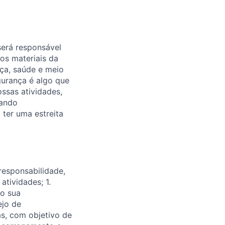
será responsável
os materiais da
ça, saúde e meio
gurança é algo que
ssas atividades,
rando
ter uma estreita
responsabilidade,
atividades; 1.
mo sua
ejo de
as, com objetivo de