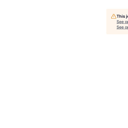
This 
See o
See op