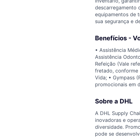
inventário, garant
descarregamento de
equipamentos de tr
sua segurança e de
Benefícios - V
• Assistência Médi
Assistência Odonto
Refeição (Vale ref
fretado, conforme 
Vida; • Gympass (
promocionais em di
Sobre a DHL
A DHL Supply Chain
inovadoras e opera
diversidade. Promo
pode se desenvolve