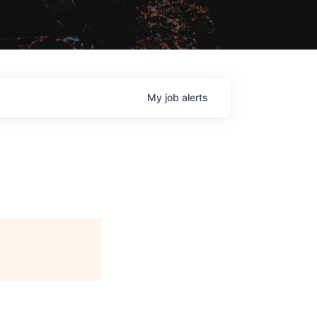
My
job
alerts