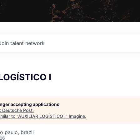
Join talent network
LOGÍSTICO I
longer accepting applications
t
Deutsche Post
.
milar to "
AUXILIAR LOGÍSTICO I
"
Imagine
.
o paulo, brazil
026