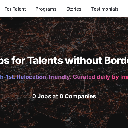
For Talent
Programs
Stories
Testimonials
bs for Talents without Bord
h-1st. Relocation-friendly. Curated daily by I
0 Jobs at 0 Companies