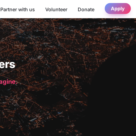
Apply
Partner with us
Volunteer
Donate
ers
magine.