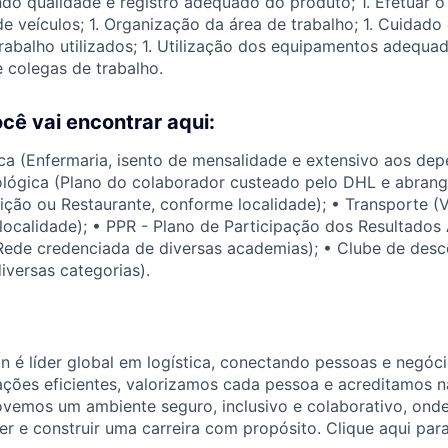
indo qualidade e registro adequado do produto; 1. Efetuar 
 veículos; 1. Organização da área de trabalho; 1. Cuidado
abalho utilizados; 1. Utilização dos equipamentos adequad
 colegas de trabalho.
ocê vai encontrar aqui:
ca (Enfermaria, isento de mensalidade e extensivo aos dep
lógica (Plano do colaborador custeado pelo DHL e abrangê
eição ou Restaurante, conforme localidade); • Transporte (
localidade); • PPR - Plano de Participação dos Resultados
Rede credenciada de diversas academias); • Clube de des
versas categorias).
 é líder global em logística, conectando pessoas e negóc
ções eficientes, valorizamos cada pessoa e acreditamos n
vemos um ambiente seguro, inclusivo e colaborativo, onde
r e construir uma carreira com propósito. Clique aqui para