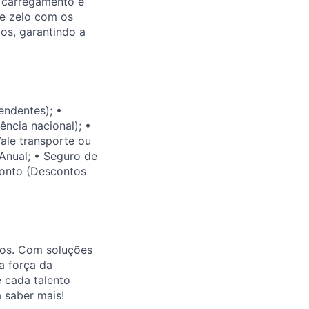
o carregamento e
 e zelo com os
os, garantindo a
endentes); •
ncia nacional); •
Vale transporte ou
 Anual; • Seguro de
conto (Descontos
ios. Com soluções
a força da
 cada talento
 saber mais!