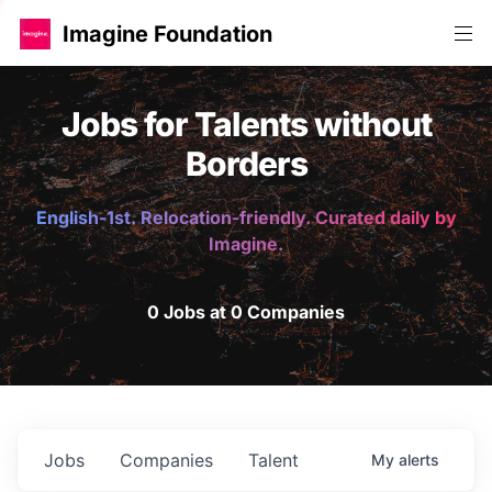
Imagine Foundation
Jobs for Talents without
Borders
English-1st. Relocation-friendly. Curated daily by
Imagine.
0 Jobs at 0 Companies
Jobs
Companies
Talent
My
alerts