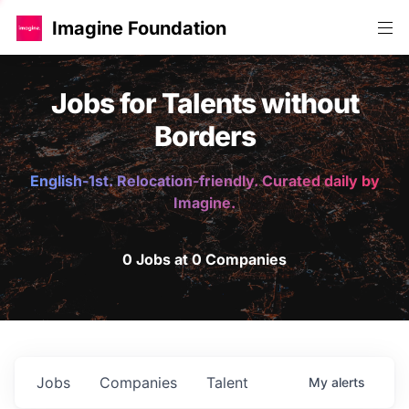
Imagine Foundation
Jobs for Talents without
Borders
English-1st. Relocation-friendly. Curated daily by
Imagine.
0 Jobs at 0 Companies
Jobs
Companies
Talent
My
alerts