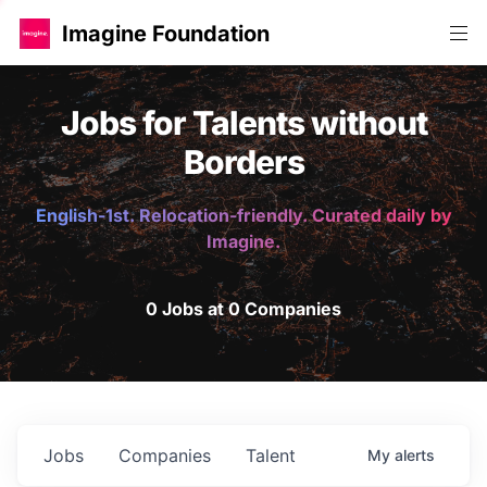
Imagine Foundation
Jobs for Talents without
Borders
English-1st. Relocation-friendly. Curated daily by
Imagine.
0 Jobs at 0 Companies
Jobs
Companies
Talent
My
alerts