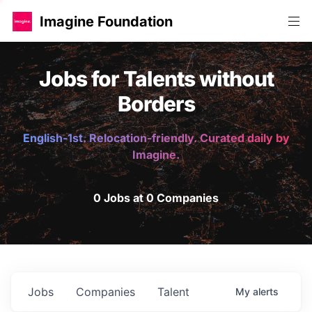
Imagine Foundation
Jobs for Talents without
Borders
English-1st. Relocation-friendly. Curated daily by
Imagine.
0 Jobs at 0 Companies
Jobs
Companies
Talent
My
alerts