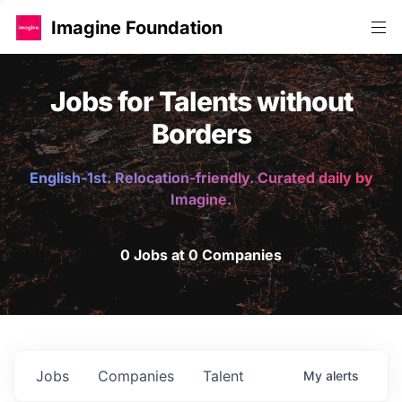
Imagine Foundation
Jobs for Talents without
Borders
English-1st. Relocation-friendly. Curated daily by
Imagine.
0 Jobs at 0 Companies
Jobs
Companies
Talent
My
alerts