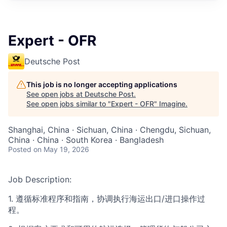
Expert - OFR
Deutsche Post
This job is no longer accepting applications
See open jobs at
Deutsche Post
.
See open jobs similar to "
Expert - OFR
"
Imagine
.
Shanghai, China · Sichuan, China · Chengdu, Sichuan,
China · China · South Korea · Bangladesh
Posted
on May 19, 2026
Job Description:
1. 遵循标准程序和指南，协调执行海运出口/进口操作过
程。