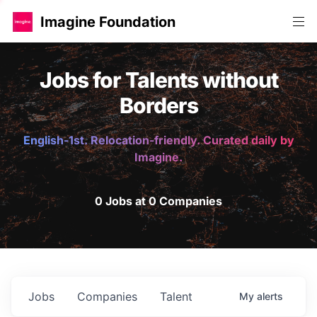
Imagine Foundation
Jobs for Talents without
Borders
English-1st. Relocation-friendly. Curated daily by
Imagine.
0 Jobs at 0 Companies
Jobs
Companies
Talent
My
alerts