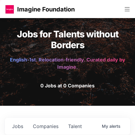
Imagine Foundation
Jobs for Talents without
Borders
English-1st. Relocation-friendly. Curated daily by
Imagine.
0 Jobs at 0 Companies
Jobs
Companies
Talent
My
alerts