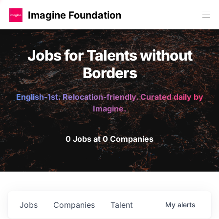
Imagine Foundation
Jobs for Talents without
Borders
English-1st. Relocation-friendly. Curated daily by
Imagine.
0 Jobs at 0 Companies
Jobs
Companies
Talent
My
alerts