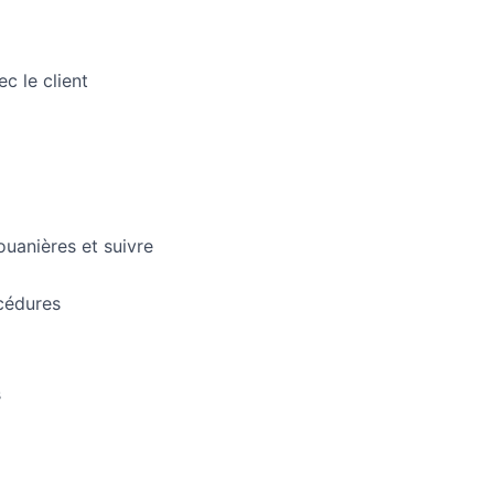
c le client
ouanières et suivre
océdures
s