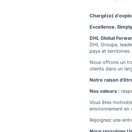
Chargé
(e)
d‘explo
Excellence. Simply
DHL Global Forwar
DHL Groupe, leader
pays et territoires.
Nous offrons un tr
clients dans un larg
Notre raison d’être
Nos valeurs :
respe
Vous êtes motivé(e
environnement en c
Rejoignez une entre
Nous
recrutons Un