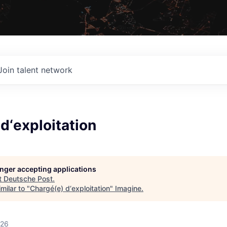
Join talent network
d‘exploitation
longer accepting applications
t
Deutsche Post
.
milar to "
Chargé(e) d‘exploitation
"
Imagine
.
026