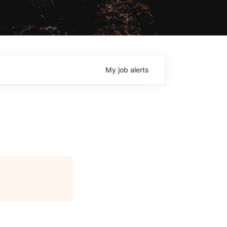
My
job
alerts