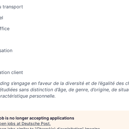
u transport
el
ffice
sation
ation client
ng s’engage en faveur de la diversité et de l’égalité des c
tudiées sans distinction d’âge, de genre, d’origine, de situ
ractéristique personnelle.
job is no longer accepting applications
pen jobs at
Deutsche Post
.
en jobs similar to "
Chargé(e) d‘exploitation
"
Imagine
.