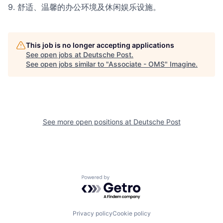
9. 舒适、温馨的办公环境及休闲娱乐设施。
This job is no longer accepting applications
See open jobs at
Deutsche Post
.
See open jobs similar to "
Associate - OMS
"
Imagine
.
See more open positions at
Deutsche Post
Powered by Getro.com
Privacy policy
Cookie policy