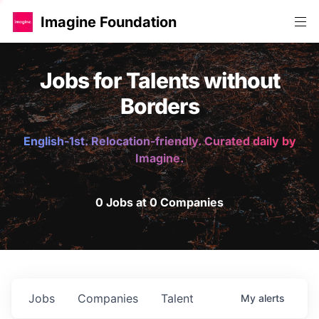
Imagine Foundation
Jobs for Talents without
Borders
English-1st. Relocation-friendly. Curated daily by
Imagine.
0 Jobs at 0 Companies
Jobs
Companies
Talent
My
alerts