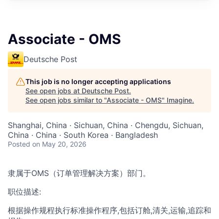
Associate - OMS
Deutsche Post
This job is no longer accepting applications
See open jobs at
Deutsche Post
.
See open jobs similar to "
Associate - OMS
"
Imagine
.
Shanghai, China · Sichuan, China · Chengdu, Sichuan,
China · China · South Korea · Bangladesh
Posted
on May 20, 2026
隶属于OMS（订单管理解决方案）部门。
职位描述:
根据操作规程执行标准操作程序,包括订舱,清关,运输,追踪和