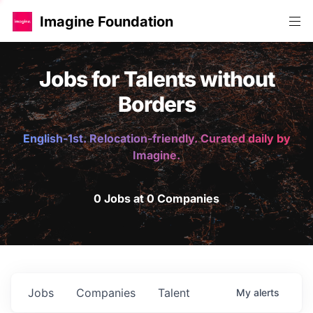
Imagine Foundation
Jobs for Talents without
Borders
English-1st. Relocation-friendly. Curated daily by
Imagine.
0 Jobs at 0 Companies
Jobs
Companies
Talent
My
alerts