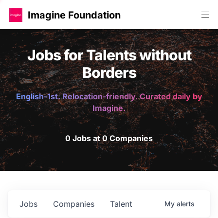
Imagine Foundation
Jobs for Talents without
Borders
English-1st. Relocation-friendly. Curated daily by
Imagine.
0 Jobs at 0 Companies
Jobs
Companies
Talent
My
alerts